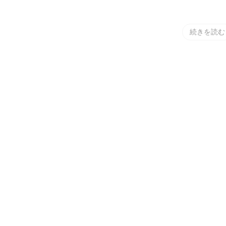
め
へ
の
続きを読む