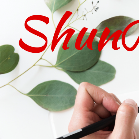
Shu
コ
ン
テ
ン
ツ
へ
ス
キ
ッ
プ