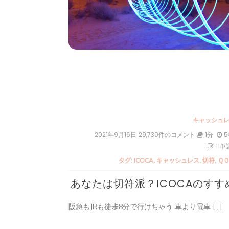
キャッシュ
2021年9月16日
あ
29,730件のコメント
1分
な
11単
た
タグ:
ICOCA
,
キャッシュレス
,
切符
,
Ｑ
は
切
あなたは切符派？ICOCAのすす
符
派？
ICOCA
阪急もJRも徒歩8分で行けちゃう 車より電車 […]
の
す
す