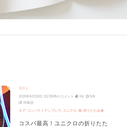
ＱＯＬ
2021年9月23日
コ
23,761件のコメント
1分
5年
ス
10単語
パ
タグ:
コンパクトアンブレラ
,
ユニクロ
,
傘
,
折りたたみ傘
最
高！
コスパ最高！ユニクロの折りたた
ユ
ニ