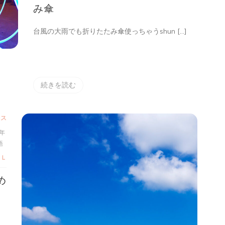
み傘
ク
ロ
の
台風の大雨でも折りたたみ傘使っちゃうshun […]
折
り
た
た
み
傘
続きを読む
へ
の
レス
5年
語
ＯＬ
め