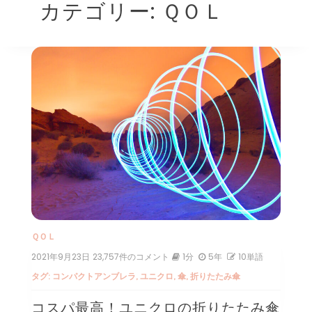
カテゴリー:
ＱＯＬ
ＱＯＬ
2021年9月23日
コ
23,757件のコメント
1分
5年
10単語
ス
タグ:
コンパクトアンブレラ
,
ユニクロ
,
傘
,
折りたたみ傘
パ
最
コスパ最高！ユニクロの折りたたみ傘
高！