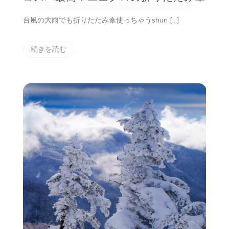
ユ
ニ
台風の大雨でも折りたたみ傘使っちゃうshun […]
ク
ロ
の
続きを読む
折
り
た
た
み
傘
へ
の